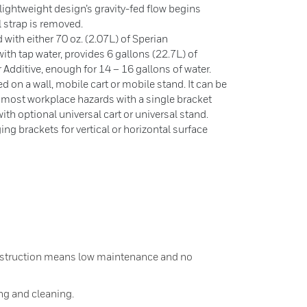
 lightweight design’s gravity-fed flow begins
 strap is removed.
 with either 70 oz. (2.07L) of Sperian
th tap water, provides 6 gallons (22.7L) of
r Additive, enough for 14 – 16 gallons of water.
 on a wall, mobile cart or mobile stand. It can be
r most workplace hazards with a single bracket
th optional universal cart or universal stand.
g brackets for vertical or horizontal surface
nstruction means low maintenance and no
ling and cleaning.