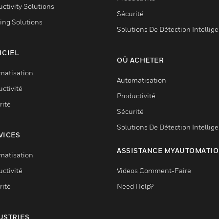
ctivity Solutions
Sécurité
ing Solutions
Solutions De Détection Intellig
ICIEL
OÙ ACHETER
matisation
Automatisation
ctivité
Productivité
rité
Sécurité
Solutions De Détection Intellig
VICES
ASSISTANCE MYAUTOMATI
matisation
ctivité
Videos Comment-Faire
rité
Need Help?
USTRIES