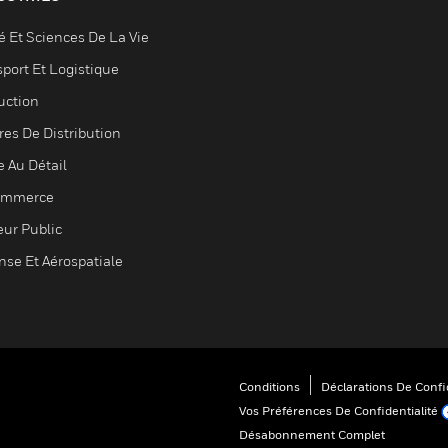
é Et Sciences De La Vie
sport Et Logistique
uction
res De Distribution
e Au Détail
ommerce
eur Public
nse Et Aérospatiale
Conditions
Déclarations De Confid
Vos Préférences De Confidentialité
Désabonnement Complet