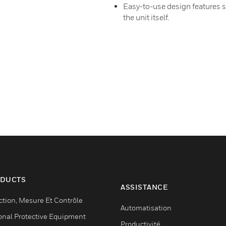
Easy-to-use design features si
the unit itself.
DUCTS
ASSISTANCE
ction, Mesure Et Contrôle
Automatisation
onal Protective Equipment
Productivité