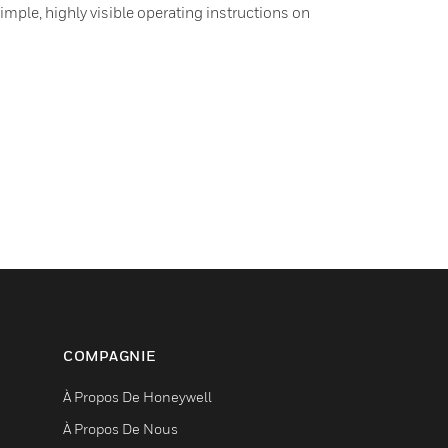
mple, highly visible operating instructions on
COMPAGNIE
À Propos De Honeywell
À Propos De Nous