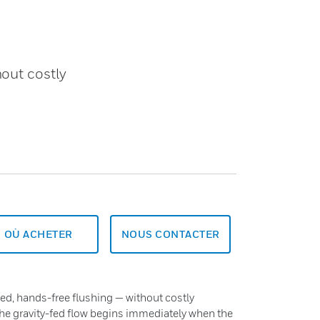
hout costly
OÙ ACHETER
NOUS CONTACTER
ted, hands-free flushing — without costly
he gravity-fed flow begins immediately when the