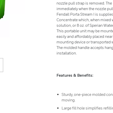
nozzle pull strap is removed. The
immediately when the nozzle pull
Fendall Porta Stream I is supplied
Concentrate which, when mixed wi
solution, or 8 oz. of Sperian Wate
This portable unit may be mounted
easily and affordably placed nea
mounting device or transported wi
The molded handle accepts hangin
installation.
Features & Benefits:
Sturdy, one-piece molded co
moving.
Large fill hole simplifies refil