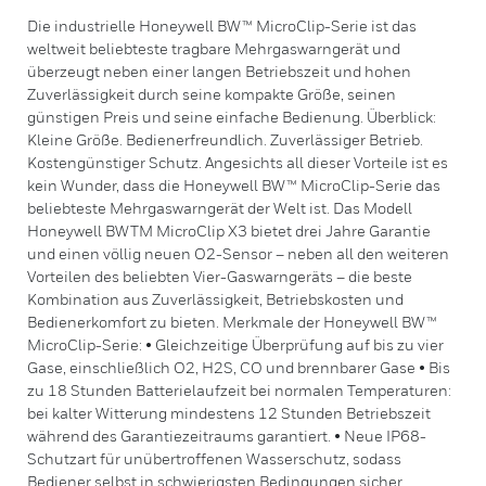
Die industrielle Honeywell BW™ MicroClip-Serie ist das
weltweit beliebteste tragbare Mehrgaswarngerät und
überzeugt neben einer langen Betriebszeit und hohen
Zuverlässigkeit durch seine kompakte Größe, seinen
günstigen Preis und seine einfache Bedienung. Überblick:
Kleine Größe. Bedienerfreundlich. Zuverlässiger Betrieb.
Kostengünstiger Schutz. Angesichts all dieser Vorteile ist es
kein Wunder, dass die Honeywell BW™ MicroClip-Serie das
beliebteste Mehrgaswarngerät der Welt ist. Das Modell
Honeywell BWTM MicroClip X3 bietet drei Jahre Garantie
und einen völlig neuen O2-Sensor – neben all den weiteren
Vorteilen des beliebten Vier-Gaswarngeräts – die beste
Kombination aus Zuverlässigkeit, Betriebskosten und
Bedienerkomfort zu bieten. Merkmale der Honeywell BW™
MicroClip-Serie: • Gleichzeitige Überprüfung auf bis zu vier
Gase, einschließlich O2, H2S, CO und brennbarer Gase • Bis
zu 18 Stunden Batterielaufzeit bei normalen Temperaturen:
bei kalter Witterung mindestens 12 Stunden Betriebszeit
während des Garantiezeitraums garantiert. • Neue IP68-
Schutzart für unübertroffenen Wasserschutz, sodass
Bediener selbst in schwierigsten Bedingungen sicher