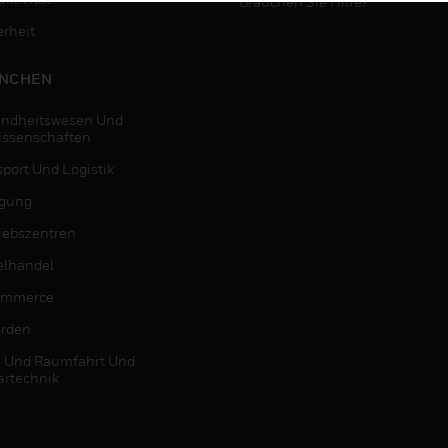
Brauchen Sie Hilfe?
erheit
NCHEN
ndheitswesen Und
issenschaften
sport Und Logistik
igung
riebszentren
elhandel
ommerce
rden
- Und Raumfahrt Und
ärtechnik