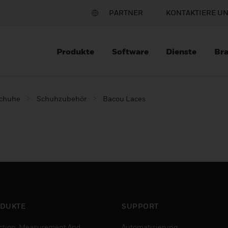
PARTNER
KONTAKTIERE U
Produkte
Software
Dienste
Br
schuhe
Schuhzubehör
Bacou Laces
DUKTE
SUPPORT
ction, Measurement And
Automatisierung