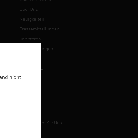
Über Uns
Neuigkeiten
Pressemitteilungen
Investoren
Veranstaltungen
KARRIERE
Land nicht
Karriere
Jobsuche
KONTAKT
Kontaktieren Sie Uns
Support