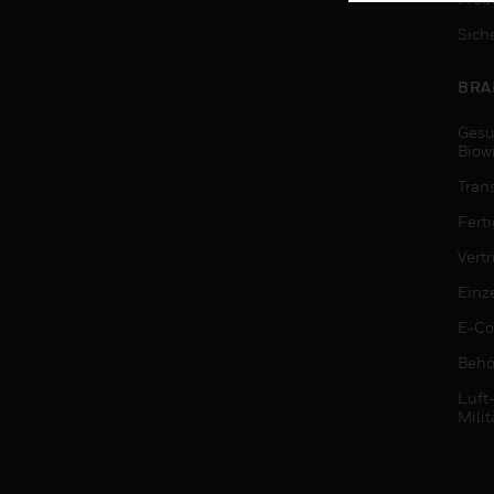
Sich
BRA
Gesu
Biow
Tran
Fert
Vert
Einz
E-C
Behö
Luft
Milit