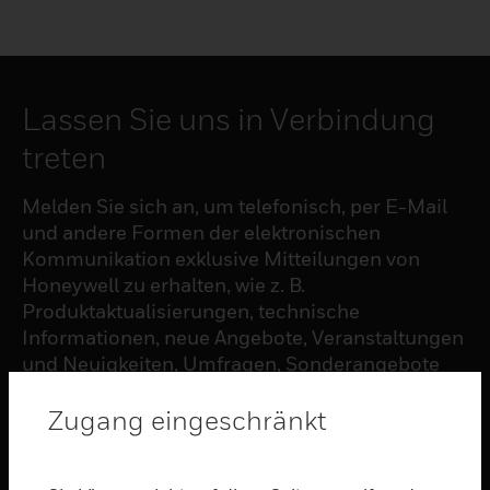
Lassen Sie uns in Verbindung
treten
Melden Sie sich an, um telefonisch, per E-Mail
und andere Formen der elektronischen
Kommunikation exklusive Mitteilungen von
Honeywell zu erhalten, wie z. B.
Produktaktualisierungen, technische
Informationen, neue Angebote, Veranstaltungen
und Neuigkeiten, Umfragen, Sonderangebote
und ähnliche Themen.
Zugang eingeschränkt
ABONNIEREN