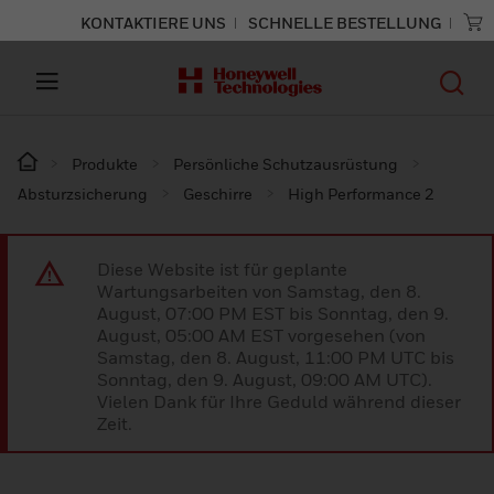
KONTAKTIERE UNS
SCHNELLE BESTELLUNG
Produkte
Persönliche Schutzausrüstung
Absturzsicherung
Geschirre
High Performance 2
Diese Website ist für geplante
Wartungsarbeiten von Samstag, den 8.
August, 07:00 PM EST bis Sonntag, den 9.
August, 05:00 AM EST vorgesehen (von
Samstag, den 8. August, 11:00 PM UTC bis
Sonntag, den 9. August, 09:00 AM UTC).
Vielen Dank für Ihre Geduld während dieser
Zeit.