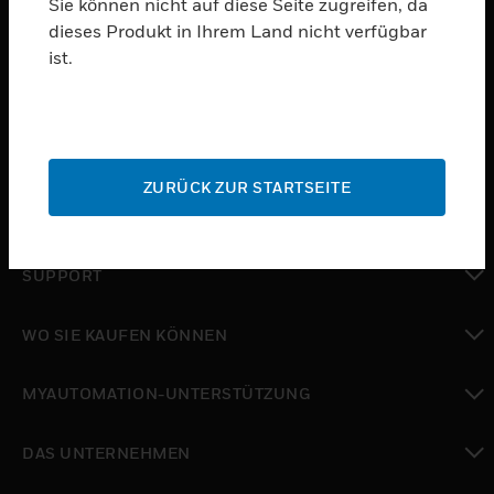
Sie können nicht auf diese Seite zugreifen, da
dieses Produkt in Ihrem Land nicht verfügbar
PRODUKTE
ist.
toggle view
SOFTWARE
toggle view
DIENSTE
ZURÜCK ZUR STARTSEITE
toggle view
BRANCHEN
toggle view
SUPPORT
toggle view
WO SIE KAUFEN KÖNNEN
toggle view
MYAUTOMATION-UNTERSTÜTZUNG
toggle view
DAS UNTERNEHMEN