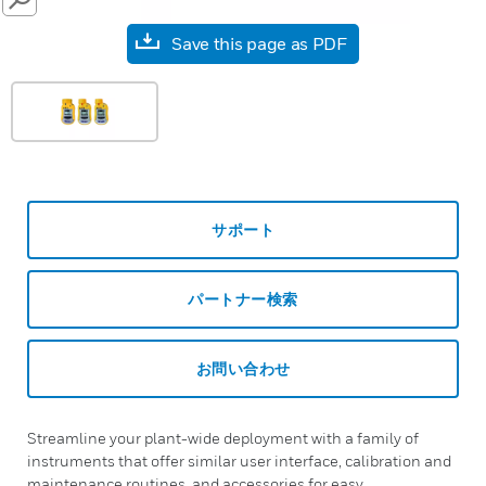
SEARCH
Save this page as PDF
サポート
パートナー検索
お問い合わせ
Streamline your plant-wide deployment with a family of
instruments that offer similar user interface, calibration and
maintenance routines, and accessories for easy