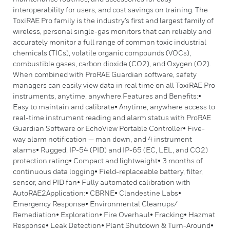
interoperability for users, and cost savings on training. The
ToxiRAE Pro family is the industry’s first and largest family of
wireless, personal single-gas monitors that can reliably and
accurately monitor a full range of common toxic industrial
chemicals (TICs), volatile organic compounds (VOCs),
combustible gases, carbon dioxide (CO2), and Oxygen (O2).
When combined with ProRAE Guardian software, safety
managers can easily view data in real time on all ToxiRAE Pro
instruments, anytime, anywhere.Features and Benefits:•
Easy to maintain and calibrate• Anytime, anywhere access to
real-time instrument reading and alarm status with ProRAE
Guardian Software or EchoView Portable Controller• Five-
way alarm notification — man down, and 4 instrument
alarms• Rugged, IP-54 (PID) and IP-65 (EC, LEL, and CO2)
protection rating• Compact and lightweight• 3 months of
continuous data logging• Field-replaceable battery, filter,
sensor, and PID fan• Fully automated calibration with
AutoRAE2Application:• CBRNE• Clandestine Labs•
Emergency Response• Environmental Cleanups/
Remediation• Exploration• Fire Overhaul• Fracking• Hazmat
Response• Leak Detection• Plant Shutdown & Turn-Around•