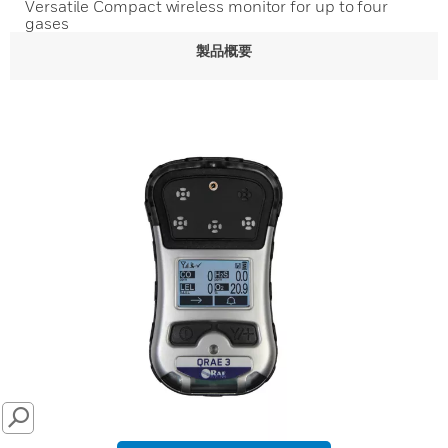
Versatile Compact wireless monitor for up to four
gases
製品概要
SEARCH