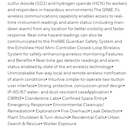
sulfur dioxide (SO2) and hydrogen cyanide (HCN) for workers
and responders in hazardous environments.The QRAE 3’s
wireless communications capability enables access to real-
time instrument readings and alarm status (including man-
down alarm) from any location for better visibility and faster
response. Real-time hazard readings can also be
communicated to the ProRAE Guardian Safety System and
the EchoView Host Mini-Controller Closed-Loop Wireless
System for safety-enhancing wireless monitoring.Features
and Benefits:• Real-time gas detector readings and alarm
status enabled by state of the art wireless technology•
Unmistakable five-way local and remote wireless notification
of alarm conditions• Intuitive simple-to-operate two-button
user interface• Strong, protective, concussion-proof design•
IP-65/67 water- and dust-resistant caseApplication:•
CBRNE• Clandestine Labs• Confined Space Entry•
Emergency Response• Environmental Cleanups/
Remediation• Exploration• Fire Overhaul• Leak Detection•
Plant Shutdown & Turn-Around• Residential Calls• Urban
Search & Rescue• Worker Exposure