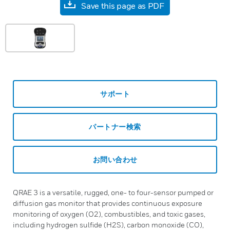
Save this page as PDF
サポート
パートナー検索
お問い合わせ
QRAE 3 is a versatile, rugged, one- to four-sensor pumped or
diffusion gas monitor that provides continuous exposure
monitoring of oxygen (O2), combustibles, and toxic gases,
including hydrogen sulfide (H2S), carbon monoxide (CO),