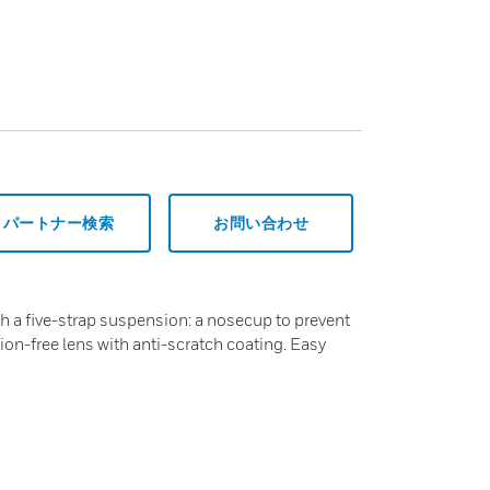
パートナー検索
お問い合わせ
h a five-strap suspension: a nosecup to prevent
ion-free lens with anti-scratch coating. Easy