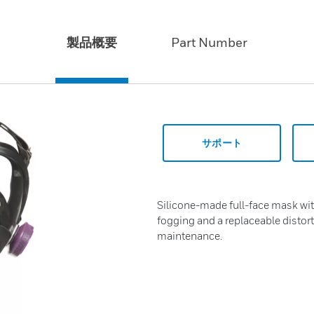
製品概要
Part Number
サポート
Silicone-made full-face mask wit
fogging and a replaceable distort
maintenance.