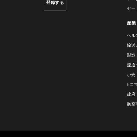
登録する
セー
産業
ヘル
輸送
製造
流通
小売
Eコ
政府
航空