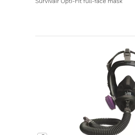
Survivair Opti-Fit full-face mask