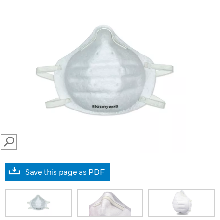
SEARCH
Save this page as PDF
prev