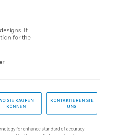
esigns. It
tion for the
er
WO SIE KAUFEN
KONTAKTIEREN SIE
KÖNNEN
UNS
nology for enhance standard of accuracy