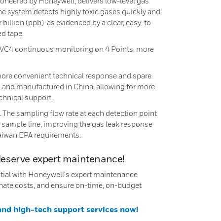
neered by Honeywell, delivers low-level gas
he system detects highly toxic gases quickly and
r billion (ppb)-as evidenced by a clear, easy-to
ed tape.
 VC4 continuous monitoring on 4 Points, more
 more convenient technical response and spare
 and manufactured in China, allowing for more
echnical support.
 The sampling flow rate at each detection point
sample line, improving the gas leak response
Taiwan EPA requirements.
deserve expert maintenance!
ntial with Honeywell's expert maintenance
nate costs, and ensure on-time, on-budget
 and high-tech support services now!