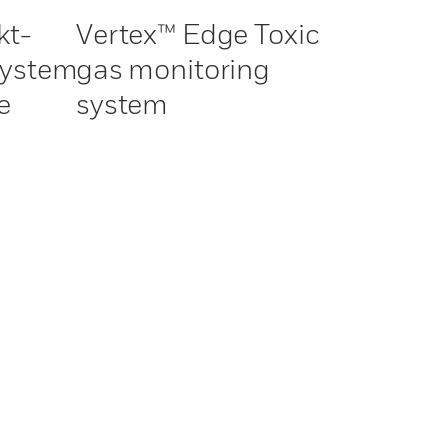
kt-
Vertex™ Edge Toxic
system
gas monitoring
e
system