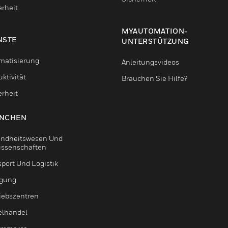
erheit
MYAUTOMATION-
NSTE
UNTERSTÜTZUNG
matisierung
Anleitungsvideos
ktivität
Brauchen Sie Hilfe?
erheit
NCHEN
ndheitswesen Und
issenschaften
sport Und Logistik
igung
riebszentren
elhandel