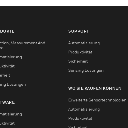
DUKTE
SUPPORT
ction, Measurement And
Automatisierung
rol
Produktivität
matisierung
Sicherheit
ktivität
Sensing Lösungen
erheit
ing Lösungen
WO SIE KAUFEN KÖNNEN
Erweiterte Sensortechnologien
TWARE
Automatisierung
matisierung
Produktivität
ktivität
Sicherheit