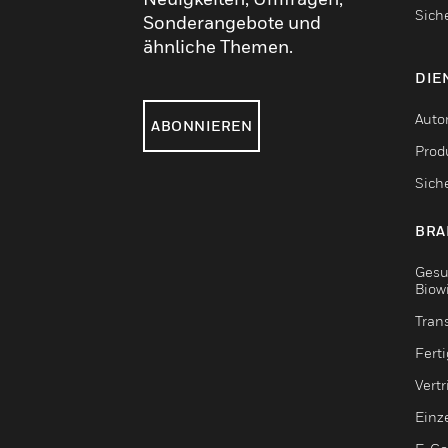
Sich
Sonderangebote und
ähnliche Themen.
DIE
Auto
ABONNIEREN
Produ
Sich
BRA
Gesu
Biow
Tran
Fert
Vert
Einz