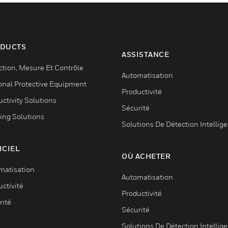
DUCTS
ASSISTANCE
ction, Mesure Et Contrôle
Automatisation
onal Protective Equipment
Productivité
ctivity Solutions
Sécurité
ing Solutions
Solutions De Détection Intellig
ICIEL
OÙ ACHETER
matisation
Automatisation
ctivité
Productivité
rité
Sécurité
Solutions De Détection Intellig