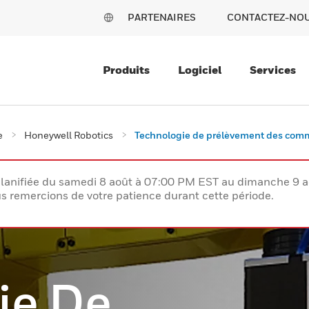
PARTENAIRES
CONTACTEZ-NO
Produits
Logiciel
Services
e
Honeywell Robotics
Technologie de prélèvement des co
lanifiée du samedi 8 août à 07:00 PM EST au dimanche 9 
 remercions de votre patience durant cette période.
ie De