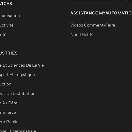
VICES
ASSISTANCE MYAUTOMATI
matisation
ctivité
Videos Comment-Faire
rité
Need Help?
USTRIES
é Et Sciences De La Vie
sport Et Logistique
uction
res De Distribution
e Au Détail
ommerce
eur Public
nse Et Aérospatiale