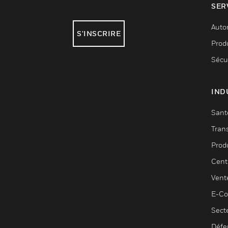
SER
Auto
S'INSCRIRE
Produ
Sécu
IND
Sant
Tran
Prod
Cent
Vent
E-C
Sect
Défe