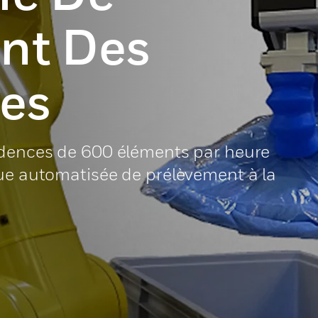
nt Des
es
adences de 600 éléments par heure
que automatisée de prélèvement à la