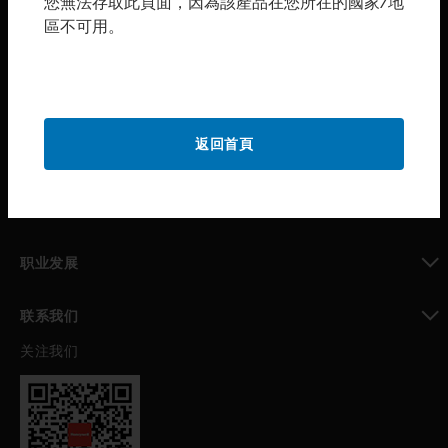
您無法存取此頁面，因為該產品在您所在的國家/地
區不可用。
toggle view
购买渠道
toggle view
霍尼韦尔技术支持部
toggle view
返回首頁
公司介绍
toggle view
我的自动化支持
toggle view
职业发展
toggle view
联系我们
关注我们
toggle view