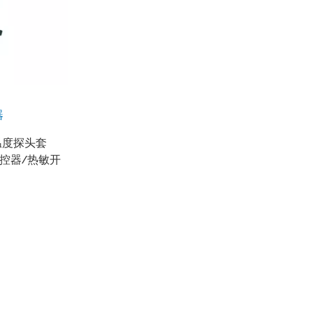
器
温度探头套
控器/热敏开