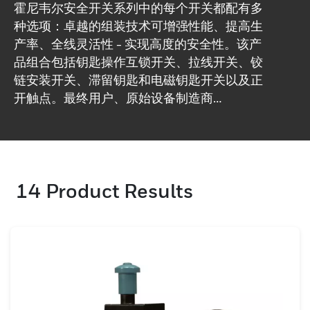
霍尼韦尔安全开关系列中的每个开关都配有多
种选项：卓越的组装技术可增强性能、提高生
产率、全线灵活性 - 实现高度的安全性。该产
品组合包括钥匙操作互锁开关、拉线开关、铰
链安装开关、滞留钥匙和电磁钥匙开关以及正
开触点。最终用户、原始设备制造商
（OEM），每个人都面临着同样的挑战：确保
设备生产力，同时满足全球工作场所安全标
准。霍尼韦尔提供安全开关解决方案，旨在通
过令人印象深刻的安全开关产品组合和解决方
14
Product Results
案帮助通过任何测试，满足任何重要的特定应
用需求。它是尺寸、密封替代方案、外壳材
料、执行器样式和触点选项范围最广的产品之
一。一切均以霍尼韦尔卓越的服务和全球支持
为后盾。