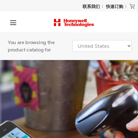
联系我们
快速订购
You are browsing the
product catalog for