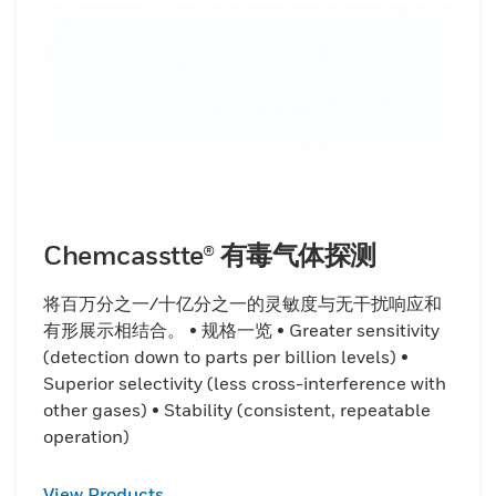
Chemcasstte® 有毒气体探测
将百万分之一/十亿分之一的灵敏度与无干扰响应和
有形展示相结合。 • 规格一览 • Greater sensitivity
(detection down to parts per billion levels) •
Superior selectivity (less cross-interference with
other gases) • Stability (consistent, repeatable
operation)
View Products