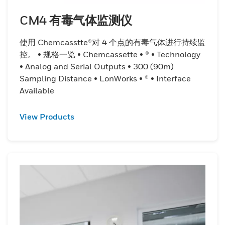
CM4 有毒气体监测仪
使用 Chemcasstte®对 4 个点的有毒气体进行持续监
控。 • 规格一览 • Chemcassette • ® • Technology
• Analog and Serial Outputs • 300 (90m)
Sampling Distance • LonWorks • ® • Interface
Available
View Products