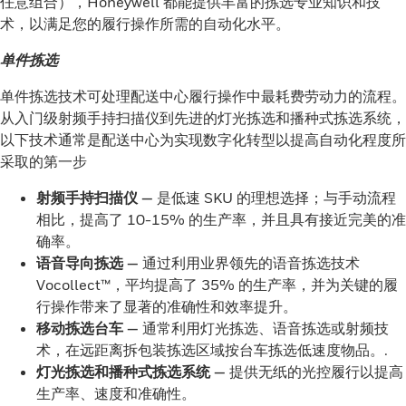
任意组合），Honeywell 都能提供丰富的拣选专业知识和技
术，以满足您的履行操作所需的自动化水平。
单件拣选
单件拣选技术可处理配送中心履行操作中最耗费劳动力的流程。
从入门级射频手持扫描仪到先进的灯光拣选和播种式拣选系统，
以下技术通常是配送中心为实现数字化转型以提高自动化程度所
采取的第一步
射频手持扫描仪 —
是低速 SKU 的理想选择；与手动流程
相比，提高了 10-15% 的生产率，并且具有接近完美的准
确率。
语音导向拣选 —
通过利用业界领先的语音拣选技术
Vocollect™，平均提高了 35% 的生产率，并为关键的履
行操作带来了显著的准确性和效率提升。
移动拣选台车 —
通常利用灯光拣选、语音拣选或射频技
术，在远距离拆包装拣选区域按台车拣选低速度物品。.
灯光拣选和播种式拣选系统 —
提供无纸的光控履行以提高
生产率、速度和准确性。