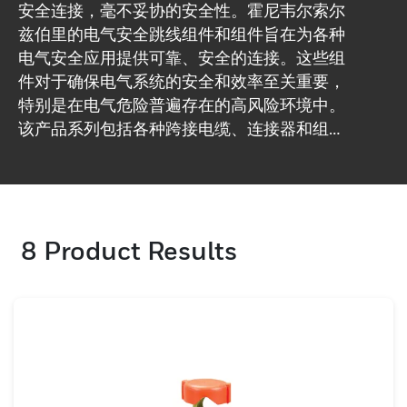
安全连接，毫不妥协的安全性。霍尼韦尔索尔
兹伯里的电气安全跳线组件和组件旨在为各种
电气安全应用提供可靠、安全的连接。这些组
件对于确保电气系统的安全和效率至关重要，
特别是在电气危险普遍存在的高风险环境中。
该产品系列包括各种跨接电缆、连接器和组
件，旨在满足严格的安全标准和性能要求。每
个组件均采用优质材料制成，可承受恶劣条件
并提供持久的耐用性。霍尼韦尔对安全和创新
的承诺体现在这些产品的精心设计和严格测试
8
Product Results
中，确保它们在关键应用中提供卓越性能。跳
线组件和组件用途广泛，可用于广泛的电气安
全场景。它们适用于工业环境、公用事业运营
和其他电气安全至关重要的环境。这些产品的
设计易于安装和使用，最大限度地减少停机时
间并提高运营效率。霍尼韦尔索尔兹伯里提供
全面的跳线组件选择，包括绝缘跳线、接地跳