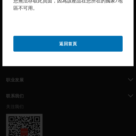
您無法存取此頁面，因為該產品在您所在的國家/地
區不可用。
toggle view
购买渠道
toggle view
霍尼韦尔技术支持部
toggle view
返回首頁
公司介绍
toggle view
我的自动化支持
toggle view
职业发展
toggle view
联系我们
关注我们
toggle view