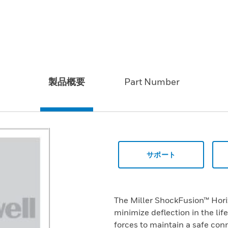
製品概要
Part Number
サポート
The Miller ShockFusion™ Hori
minimize deflection in the li
forces to maintain a safe conn