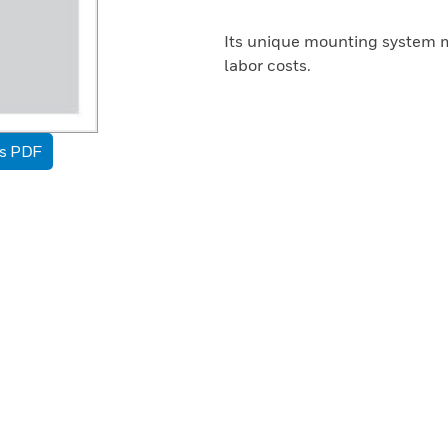
Its unique mounting system m
labor costs.
as PDF