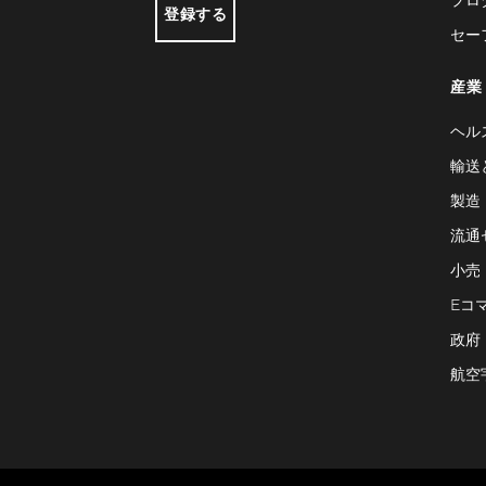
登録する
セー
産業
ヘル
輸送
製造
流通
小売
Eコ
政府
航空