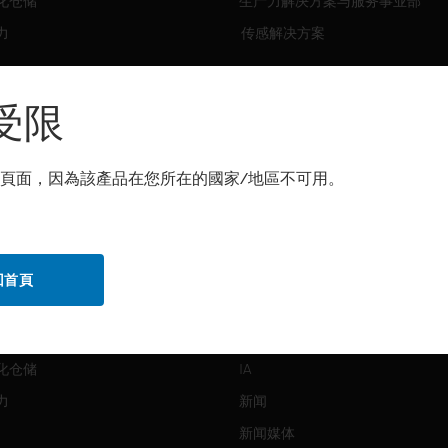
化仓储
生产力解决方案与服务事业部
力
传感解决方案
霍尼韦尔技术支持部
解决方案
受限
自动化仓储
生产力
頁面，因為該產品在您所在的國家/地區不可用。
化仓储
安全
力
传感解决方案
回首頁
公司介绍
Honeywell
化仓储
IA
力
新闻
新闻媒体