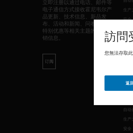
自动
立即注册以通过电话、邮件等
电子通信方式接收霍尼韦尔产
生产
品更新、技术信息、新品发
安全
布、活动和新闻、问卷调查、
传感
特别优惠等相关主题的独家营
訪問
销信息。
软件
您無法存取此
自动
订阅
生产
安全
返
服务
自动
生产
安全