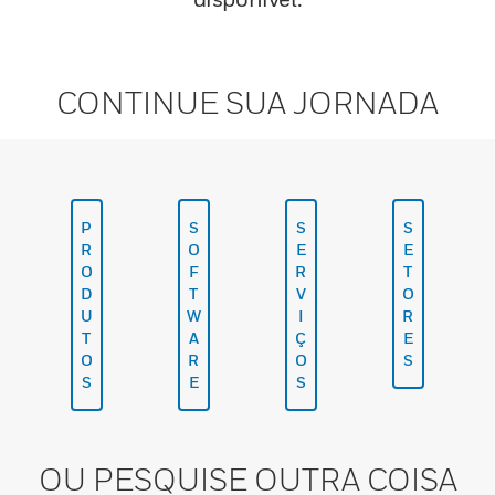
CONTINUE SUA JORNADA
P
S
S
S
R
O
E
E
O
F
R
T
D
T
V
O
U
W
I
R
T
A
Ç
E
O
R
O
S
S
E
S
OU PESQUISE OUTRA COISA