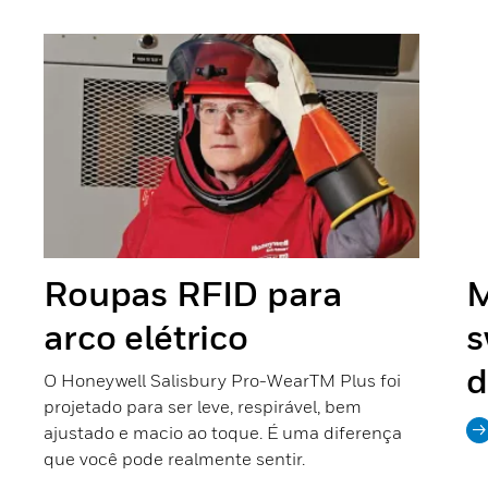
Previous
Next
Roupas RFID para
M
arco elétrico
s
d
O Honeywell Salisbury Pro-WearTM Plus foi
projetado para ser leve, respirável, bem
ajustado e macio ao toque. É uma diferença
que você pode realmente sentir.