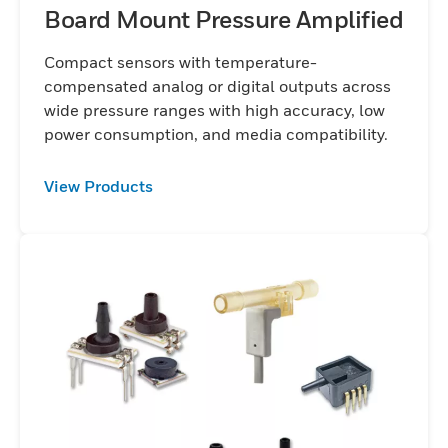
causará tensão no diafragma e nos
Board Mount Pressure Amplified
resistores enterrados. Os valores do
resistor mudarão em proporção à tensão
Compact sensors with temperature-
compensated analog or digital outputs across
aplicada, o que produz uma saída elétrica.
wide pressure ranges with high accuracy, low
Você encontrará nossos componentes
power consumption, and media compatibility.
funcionando em aplicações potenciais,
incluindo equipamentos de diálise, análise
View Products
de sangue, centrofusão e distribuição de
oxigênio e nitrogênio, dispositivos HVAC,
armazenamento de dados, controles de
processo, maquinário industrial, bombas e
robótica.