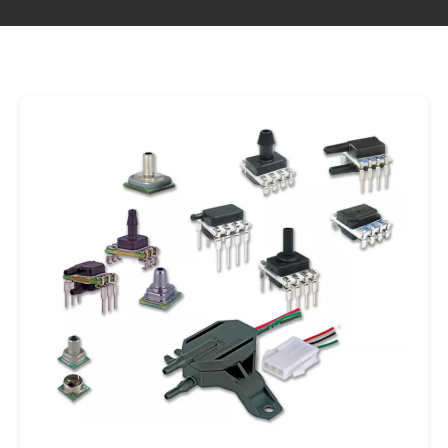
diversas opções de portas, conectores,
saídas e faixas de pressão, os sensores
podem ser configurados para atender às
necessidades da aplicação. Eles são
projetados para serem resistentes a uma
ampla variedade de meios para uso na
maioria dos ambientes severos. As
aplicações potenciais incluem
compressores de ar, sistemas gerais e
automação de fábrica, bombas, válvulas e
pressão de fluidos e sistemas pneumáticos
e hidráulicos de transporte (equipamentos
pesados ​​e veículos de combustível
alternativo).Nosso design do elemento
sensor consiste em quatro piezoresistores
em um diafragma de silício gravado
quimicamente. Uma mudança de pressão