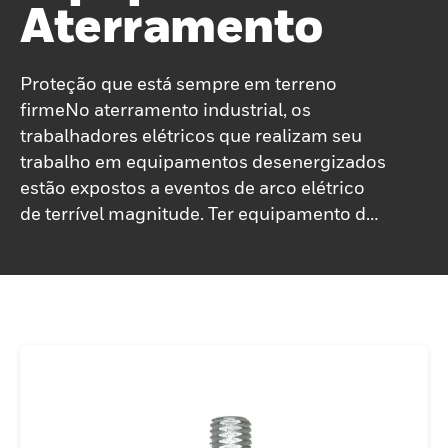
Aterramento
Proteção que está sempre em terreno
firmeNo aterramento industrial, os
trabalhadores elétricos que realizam seu
trabalho em equipamentos desenergizados
estão expostos a eventos de arco elétrico
de terrível magnitude. Ter equipamento de
aterramento de alta qualidade é crucial
para proteger os trabalhadores contra
choques elétricos e danos ao
equipamento.Portanto, a Honeywell
Salisbury projetou os dispositivos de
aterramento mais inovadores, oferecendo
segurança de alto nível, leveza, flexibilidade
e facilidade. -de utilização e
durabilidade.Escolha o equipamento que