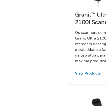
Granit™ Ult
2100i Scan
Os scanners com 
Granit Ultra 2100
oferecem desem
durabilidade e fa
de uso ultra para
máxima produtiv
em ambientes ex
com alcance de l
View Products
do contato até 1
(modelo XR) par
códigos C39 de 1