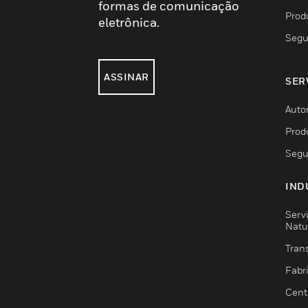
formas de comunicação
Prod
eletrônica.
Segu
ASSINAR
SER
Auto
Prod
Segu
IND
Serv
Natu
Trans
Fabr
Cent