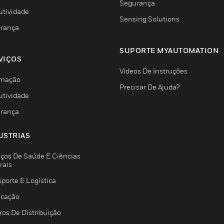
Segurança
utividade
Sensing Solutions
rança
SUPORTE MYAUTOMATION
VIÇOS
Vídeos De Instruções
mação
Precisar De Ajuda?
utividade
rança
USTRIAS
iços De Saúde E Ciências
rais
porte E Logística
icação
ros De Distribuição