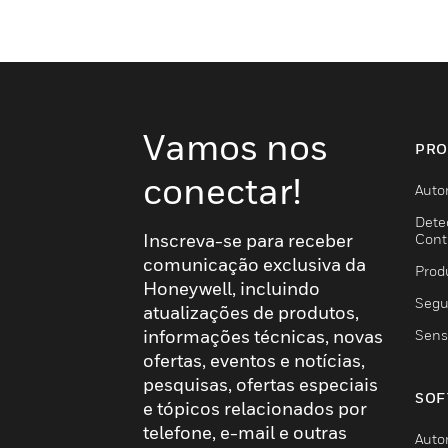
Vamos nos
PRO
conectar!
Auto
Dete
Inscreva-se para receber
Cont
comunicação exclusiva da
Prod
Honeywell, incluindo
Segu
atualizações de produtos,
informações técnicas, novas
Sens
ofertas, eventos e notícias,
pesquisas, ofertas especiais
SOF
e tópicos relacionados por
telefone, e-mail e outras
Auto