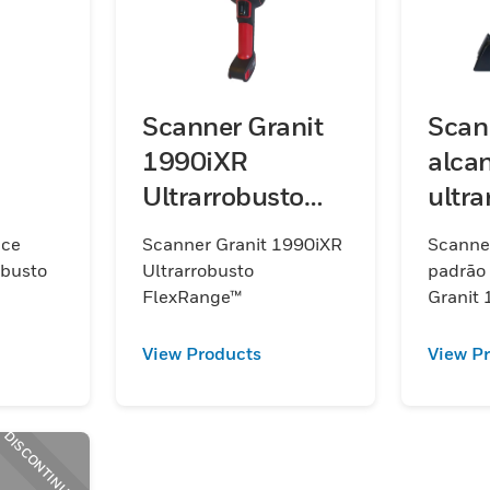
Scanner Granit
Scan
1990iXR
alca
Ultrarrobusto
ultra
to
FlexRange™
Gran
nce
Scanner Granit 1990iXR
Scanne
0iSR
obusto
Ultrarrobusto
padrão 
FlexRange™
Granit
View Products
View P
DISCONTINUED