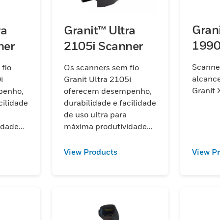
Gran
ra
Granit™ Ultra
1990
ner
2105i Scanner
Scanne
fio
Os scanners sem fio
alcance
i
Granit Ultra 2105i
Granit
penho,
oferecem desempenho,
cilidade
durabilidade e facilidade
de uso ultra para
idade
máxima produtividade
igentes,
em aplicações robustas,
eitura
com leitura do contato
View Products
View P
0 m
até 10 m (modelo XR)
a
para códigos C39 de 100
00 mil.
mil.