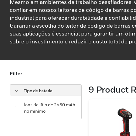
Mesmo em ambientes de trabalho desafiadores, 
confiar em nossos leitores de código de barras po
industrial para oferecer durabilidade e confiabili
Garantir a escolha do leitor de código de barras c
suas aplicações é essencial para garantir um óti
sobre o investimento e reduzir o custo total de p
Escolha entre nossos leitores de código de barras
portáteis a laser, de imagem linear e de imagem d
Filter
9
Product R
Tipo de bateria
Íons de lítio de 2450 mAh
no mínimo