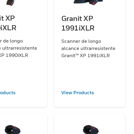
it XP
Granit XP
iXLR
1991iXLR
r de longo
Scanner de longo
 ultrarresistente
alcance ultrarresistente
 XP 1990iXLR
Granit™ XP 1991iXLR
roducts
View Products