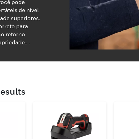
você pode
rtáteis de nível
dade superiores.
orreto para
mo retorno
ropriedade.
 industriais
e área.
esults