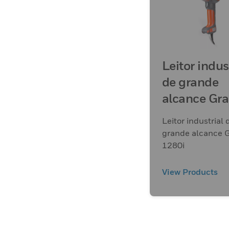
Leitor indus
de grande
alcance Gra
1280i
Leitor industrial 
grande alcance G
1280i
View Products