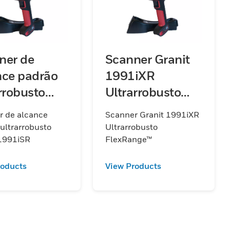
ner de
Scanner Granit
nce padrão
1991iXR
rrobusto
Ultrarrobusto
it 1991iSR
FlexRange™
r de alcance
Scanner Granit 1991iXR
ultrarrobusto
Ultrarrobusto
 1991iSR
FlexRange™
roducts
View Products