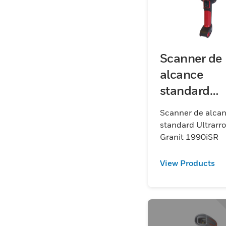
Scanner de
alcance
standard
Ultrarrobus
Scanner de alca
Granit 199
standard Ultrarr
Granit 1990iSR
View Products