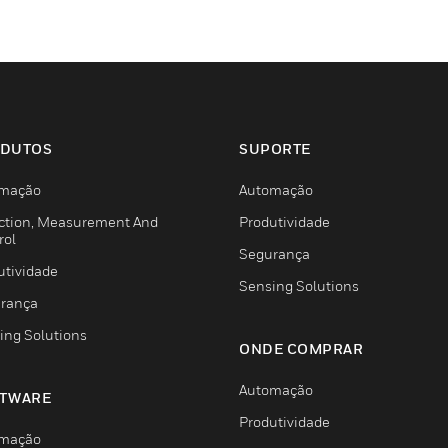
DUTOS
SUPORTE
mação
Automação
ction, Measurement And
Produtividade
rol
Segurança
utividade
Sensing Solutions
rança
ing Solutions
ONDE COMPRAR
Automação
TWARE
Produtividade
mação