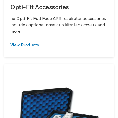
de ajuste e os adaptadores de teste de
Opti-Fit Accessories
ajuste da Honeywell e mantenha seus
funcionários saudáveis ​​e protegidos contra
he Opti-Fit Full Face APR respirator accessories
riscos ambientais.
includes optional nose cup kits: lens covers and
more.
View Products