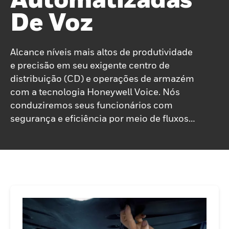
De Voz
Alcance níveis mais altos de produtividade
e precisão em seu exigente centro de
distribuição (CD) e operações de armazém
com a tecnologia Honeywell Voice. Nós
conduziremos seus funcionários com
segurança e eficiência por meio de fluxos
de trabalho orientados por voz, facilitando
o trabalho deles e ajudando você a
administrar um negócio melhor e mais
inteligente. A tecnologia Honeywell Voice
pode direcionar seus funcionários -
trabalhando com as mãos livres e os olhos
livres - em seus fluxos de trabalho móveis
para minimizar as etapas e maximizar a