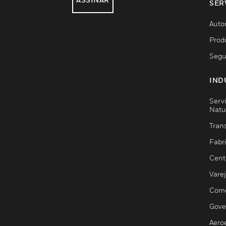
SER
Auto
Prod
Segu
IND
Serv
Natu
Trans
Fabr
Cent
Vare
Comé
Gove
Aero