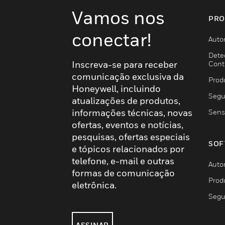
Vamos nos
PRO
conectar!
Auto
Dete
Inscreva-se para receber
Cont
comunicação exclusiva da
Prod
Honeywell, incluindo
Segu
atualizações de produtos,
informações técnicas, novas
Sens
ofertas, eventos e notícias,
pesquisas, ofertas especiais
SOF
e tópicos relacionados por
telefone, e-mail e outras
Auto
formas de comunicação
Prod
eletrônica.
Segu
ASSINAR