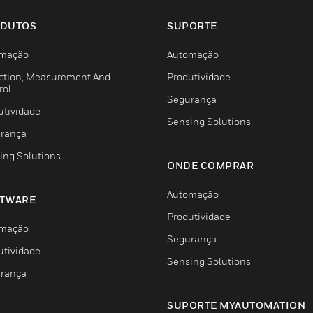
DUTOS
SUPORTE
mação
Automação
ction, Measurement And
Produtividade
rol
Segurança
utividade
Sensing Solutions
rança
ing Solutions
ONDE COMPRAR
Automação
TWARE
Produtividade
mação
Segurança
utividade
Sensing Solutions
rança
SUPORTE MYAUTOMATION