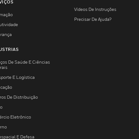
VIÇOS
Vídeos De Instruções
mação
Precisar De Ajuda?
utividade
rança
USTRIAS
iços De Saúde E Ciências
rais
porte E Logística
icação
ros De Distribuição
jo
rcio Eletrônico
rno
espacial E Defesa