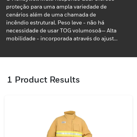
proteção para uma ampla variedade de
cenários além de uma chamada de
incêndio estrutural. Peso leve - não há
necessidade de usar TOG volumosoâ— Alta
mobilidade - incorporada através do ajuste
e designâ— Durável - resiste a ambientes e
perigos difíceisâ— Econômico - não há
necessidade de colocar seu alto
investimento TOG em risco de danos ou
1
Product Results
contaminação