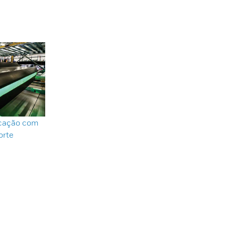
ricação com
orte