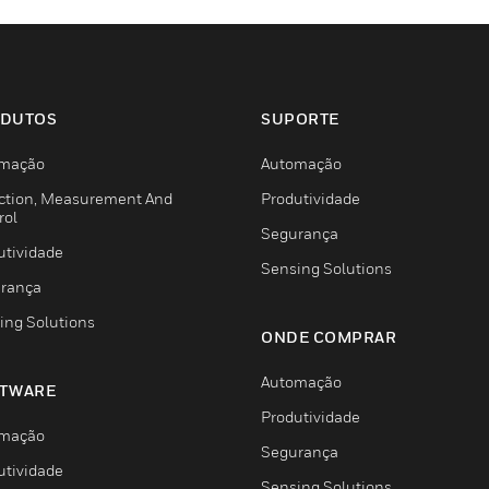
DUTOS
SUPORTE
mação
Automação
ction, Measurement And
Produtividade
rol
Segurança
utividade
Sensing Solutions
rança
ing Solutions
ONDE COMPRAR
Automação
TWARE
Produtividade
mação
Segurança
utividade
Sensing Solutions