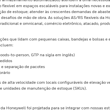
lexível em espaços escaláveis para instalações novas e ex
ação de estoque; atender às crescentes demandas de abast
es desafios de mão de obra. As soluções AS/RS flexíveis da
 tradicional e omnicanal, comércio eletrônico, atacado, pr
ações que lidam com pequenas caixas, bandejas e bolsas e 
ncluem:
oods-to-person, GTP na sigla em inglês)
edidos
a e separação de pacotes
rário
de alta velocidade com locais configuráveis de elevação ve
e unidades de manutenção de estoque (SKUs).
S da Honeywell foi projetada para se integrar com nossas 