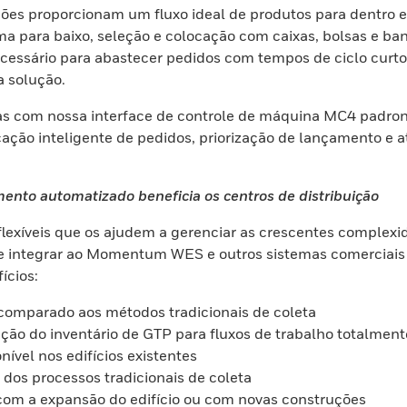
ões proporcionam um fluxo ideal de produtos para dentro 
ima para baixo, seleção e colocação com caixas, bolsas e 
essário para abastecer pedidos com tempos de ciclo curtos. 
 solução.
s com nossa interface de controle de máquina MC4 padroni
o inteligente de pedidos, priorização de lançamento e at
nto automatizado beneficia os centros de distribuição
exíveis que os ajudem a gerenciar as crescentes complexid
 se integrar ao Momentum WES e outros sistemas comerciais 
ícios:
omparado aos métodos tradicionais de coleta
ão do inventário de GTP para fluxos de trabalho totalmen
ível nos edifícios existentes
dos processos tradicionais de coleta
com a expansão do edifício ou com novas construções