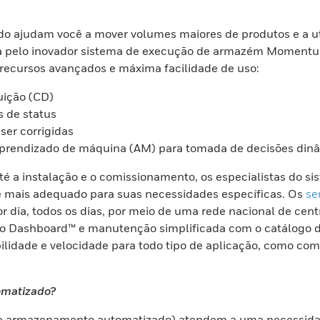
 ajudam você a mover volumes maiores de produtos e a uti
 pelo inovador sistema de execução de armazém Momentum 
recursos avançados e máxima facilidade de uso:
uição (CD)
s de status
ser corrigidas
 e aprendizado de máquina (AM) para tomada de decisões din
 até a instalação e o comissionamento, os especialistas d
e mais adequado para suas necessidades específicas. Os
se
 dia, todos os dias, por meio de uma rede nacional de cent
do Dashboard™ e manutenção simplificada com o catálogo de
idade e velocidade para todo tipo de aplicação, como comé
omatizado?
 e armazenamento automatizado) atendem a uma necessidad