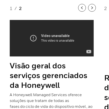
1
/
2
2
Previous
Next
Visão geral dos
serviços gerenciados
R
da Honeywell
d
A Honeywell Managed Services oferece
s
soluções que tratam de todas as
d
fases do ciclo de vida do dispositivo móvel , ao