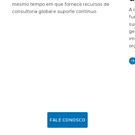
mesmo tempo em que fornece recursos de
A 
consultoria global e suporte contínuo.
fu
su
ge
im
or
FALE CONOSCO