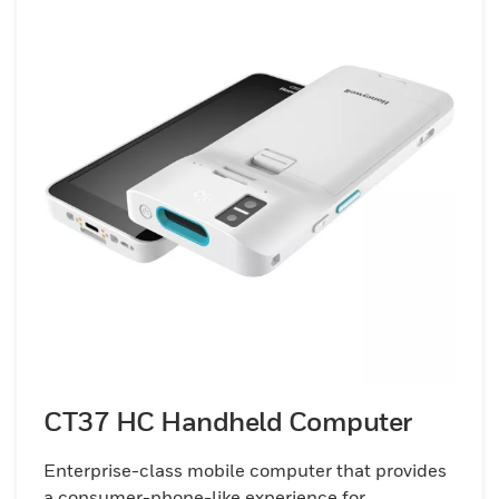
positivos identificação, captura segura de
dados e conformidade com registro
eletrônico de saúde (EHR), administração
de medicamentos em circuito fechado,
coleta de amostras, acesso em tempo real a
informações clínicas e de pacientes,
resposta e gerenciamento de alarmes,
gerenciamento de materiais e fluxos de
trabalho de farmácia e laboratório.
CT37 HC Handheld Computer
Enterprise-class mobile computer that provides
a consumer-phone-like experience for