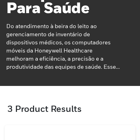
Para Saúde
Do atendimento à beira do leito ao
gerenciamento de inventário de
dispositivos médicos, os computadores
móveis da Honeywell Healthcare
melhoram a eficiência, a precisão e a
produtividade das equipes de saúde. Esses
dispositivos de fácil utilização para o
médico apoiam a tomada de decisões
rápida e informada, contribuindo, em
última análise, para melhorar a segurança
3
Product Results
do paciente e a qualidade do
atendimento.Nossos computadores
móveis são projetados para atender às
demandas dos aplicativos de saúde atuais,
oferecendo soluções para: pacientes