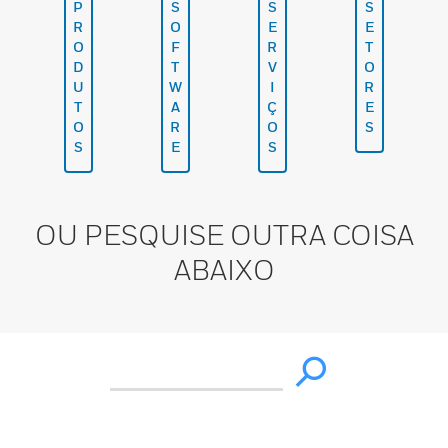
P
S
S
S
R
O
E
E
O
F
R
T
D
T
V
O
U
W
I
R
T
A
Ç
E
O
R
O
S
S
E
S
OU PESQUISE OUTRA COISA
ABAIXO