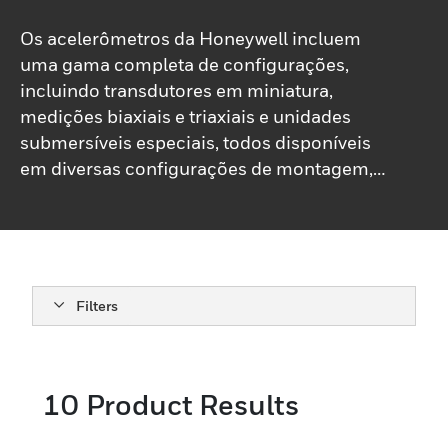
Os acelerômetros da Honeywell incluem
uma gama completa de configurações,
incluindo transdutores em miniatura,
medições biaxiais e triaxiais e unidades
submersíveis especiais, todos disponíveis
em diversas configurações de montagem,
incluindo montagem em parafuso, epóxi e
outros. Além disso, a Honeywell oferece
tecnologia de extensômetro e piezoelétrica,
tornando nossa linha de produtos uma das
mais robustas do mercado. Os
Filters
acelerômetros da Honeywell são
projetados para resistir à maioria das
sobrecargas e são construídos para
10
Product Results
funcionar nas condições de temperatura
mais extremas.