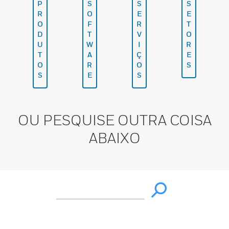
P
S
S
S
R
O
E
E
O
F
R
T
D
T
V
O
U
W
I
R
T
A
Ç
E
O
R
O
S
S
E
S
OU PESQUISE OUTRA COISA
ABAIXO