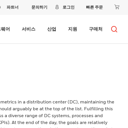
파트너
문의하기
로그인
빠른 주문
트웨어
서비스
산업
지원
구매처
metrics in a distribution center (DC), maintaining the
uld arguably be at the top of the list. Fulfilling this
s a diverse range of DC systems, processes and
Is). At the end of the day, the goals are relatively