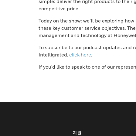
simple: deliver the right products to the ri
competitive price.
Today on the show: we’ll be exploring ho
these key customer service objectives. Th
management and technology at Honeywell 
To subscribe to our podcast updates and 
Intelligrated,
click here
.
If you'd like to speak to one of our represe
지원