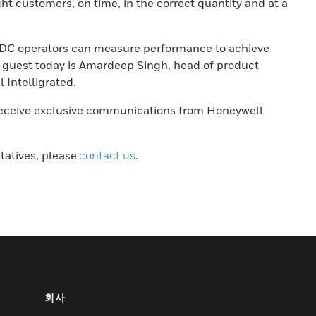
ght customers, on time, in the correct quantity and at a
w DC operators can measure performance to achieve
e guest today is Amardeep Singh, head of product
Intelligrated.
receive exclusive communications from Honeywell
ntatives, please
contact us
.
회사