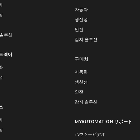
화
자동화
성
생산성
안전
 솔루션
감지 솔루션
트웨어
구매처
화
자동화
성
생산성
안전
감지 솔루션
스
화
MYAUTOMATION サポート
성
ハウツービデオ