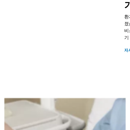
환
졌
비
기
자