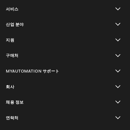
toggle view
서비스
toggle view
산업 분야
toggle view
지원
toggle view
구매처
toggle view
MYAUTOMATION サポート
toggle view
회사
toggle view
채용 정보
toggle view
연락처
toggle view