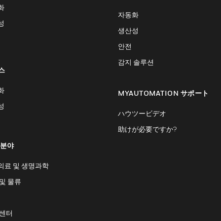
화
자동화
성
생산성
안전
감지 솔루션
스
화
MYAUTOMATION サポート
성
ハウツービデオ
助けが必要ですか?
 분야
의료 및 생명과학
및 물류
 센터