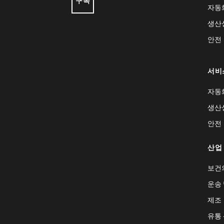
구독
자동
생산
안전
서비
자동
생산
안전
산업
보건
운송 
제조
유통