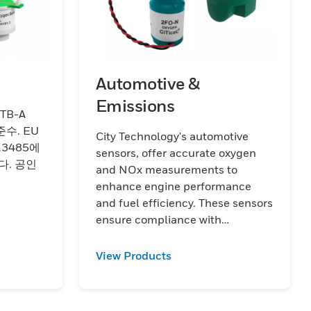
Automotive &
Emissions
TB-A
준수. EU
City Technology's automotive
13485에
sensors, offer accurate oxygen
다. 공인
and NOx measurements to
enhance engine performance
and fuel efficiency. These sensors
ensure compliance with
environmental standards,
promoting vehicle safety and
View Products
efficiency.