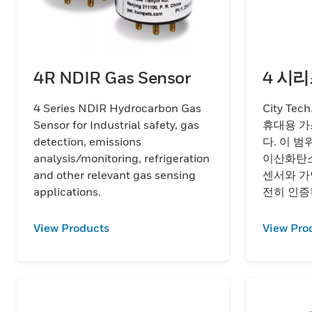
4R NDIR Gas Sensor
4 시
4 Series NDIR Hydrocarbon Gas
City T
Sensor for Industrial safety, gas
휴대용 가
detection, emissions
다. 이 범
analysis/monitoring, refrigeration
이산화탄소
and other relevant gas sensing
센서와 가
applications.
전히 인증된
View Products
View Pro