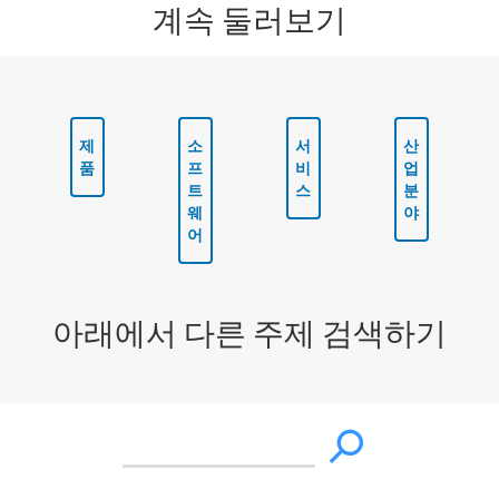
계속 둘러보기
제
소
서
산
품
프
비
업
트
스
분
웨
야
어
아래에서 다른 주제 검색하기