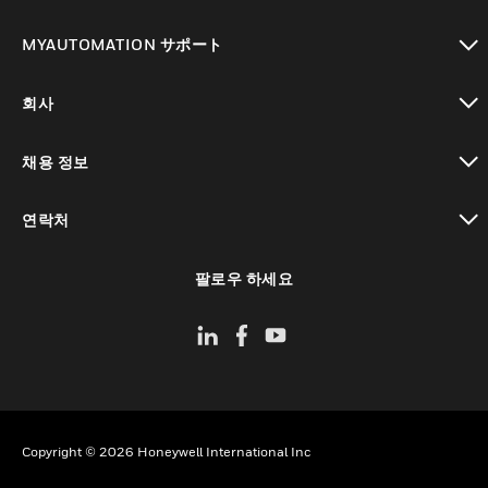
toggle view
MYAUTOMATION サポート
toggle view
회사
toggle view
채용 정보
toggle view
연락처
toggle view
팔로우 하세요
Copyright © 2026 Honeywell International Inc