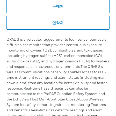
구매처
연락처
QRAE 3 is a versatile, rugged, one- to four-sensor pumped or
diffusion gas monitor that provides continuous exposure
monitoring of oxygen (O2), combustibles, and toxic gases,
including hydrogen sulfide (H2S), carbon monoxide (CO),
sulfur dioxide (SO2) and hydrogen cyanide (HCN) for workers
and responders in hazardous environments.The QRAE 3’s
wireless communications capability enables access to real-
time instrument readings and alarm status (including man-
down alarm) from any location for better visibility and faster
response. Real-time hazard readings can also be
communicated to the ProRAE Guardian Safety System and
the EchoView Host Mini-Controller Closed-Loop Wireless
System for safety-enhancing wireless monitoring.Features
and Benefits:• Real-time gas detector readings and alarm
status enabled by state of the art wireless technology•