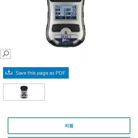
SEARCH
Save this page as PDF
지원