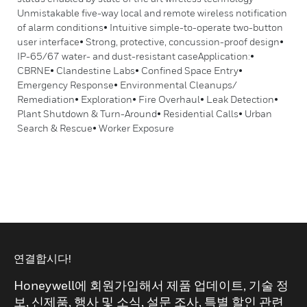
Unmistakable five-way local and remote wireless notification
of alarm conditions• Intuitive simple-to-operate two-button
user interface• Strong, protective, concussion-proof design•
IP-65/67 water- and dust-resistant caseApplication:•
CBRNE• Clandestine Labs• Confined Space Entry•
Emergency Response• Environmental Cleanups/
Remediation• Exploration• Fire Overhaul• Leak Detection•
Plant Shutdown & Turn-Around• Residential Calls• Urban
Search & Rescue• Worker Exposure
연결합시다!
Honeywell에 회원가입해서 제품 업데이트, 기술 정
보, 신제품, 행사 및 소식, 설문 조사, 특별 할인 관련