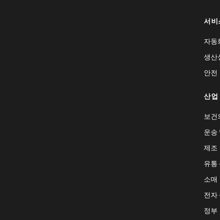
서비
자동
생산
안전
산업
보건
운송 
제조
유통
소매
전자
정부