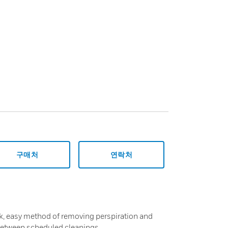
구매처
연락처
k, easy method of removing perspiration and
 between scheduled cleanings.