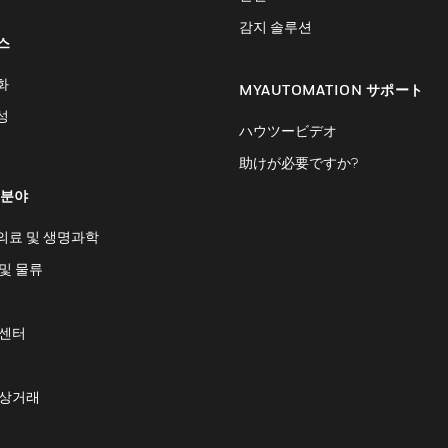
감지 솔루션
스
화
MYAUTOMATION サポート
성
ハウツービデオ
助けが必要ですか?
 분야
의료 및 생명과학
및 물류
 센터
 상거래