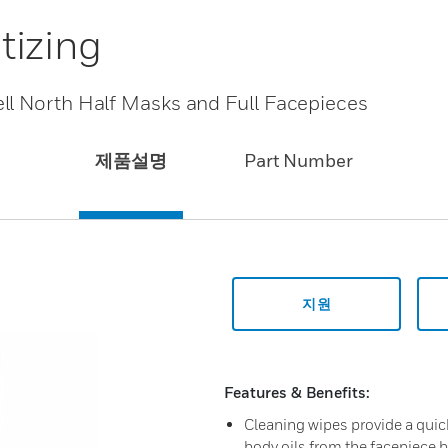
tizing
ll North Half Masks and Full Facepieces
제품설명
Part Number
지원
Features & Benefits:
Cleaning wipes provide a quic
body oils from the facepiece