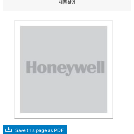
제품설명
Save this page as PDF