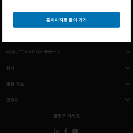
산업 분야
toggle view
홈페이지로 돌아 가기
지원
toggle view
구매처
toggle view
MYAUTOMATION サポート
toggle view
회사
toggle view
채용 정보
toggle view
연락처
toggle view
팔로우 하세요