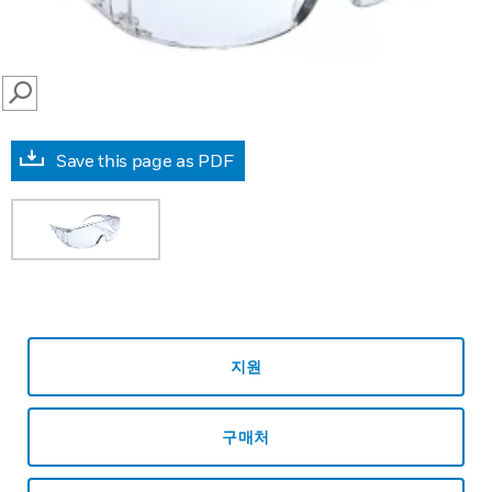
SEARCH
Save this page as PDF
지원
구매처