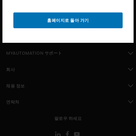
산업 분야
toggle view
홈페이지로 돌아 가기
지원
toggle view
구매처
toggle view
MYAUTOMATION サポート
toggle view
회사
toggle view
채용 정보
toggle view
연락처
toggle view
팔로우 하세요