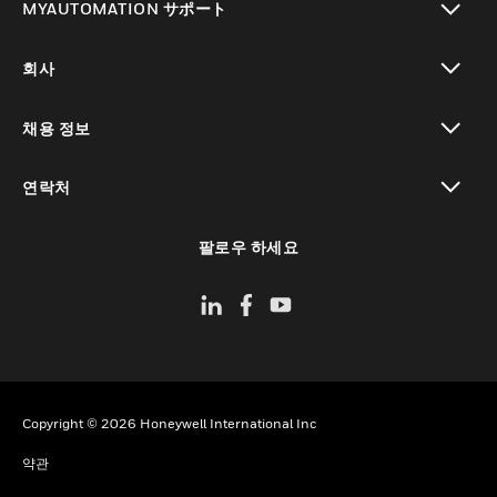
MYAUTOMATION サポート
toggle view
회사
toggle view
채용 정보
toggle view
연락처
toggle view
팔로우 하세요
Copyright © 2026 Honeywell International Inc
약관