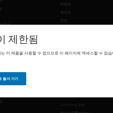
화
자동화
성
생산성
안전
 솔루션
감지 솔루션
이 제한됨
트웨어
구매처
화
는 이 제품을 사용할 수 없으므로 이 페이지에 액세스할 수 없습
자동화
성
생산성
안전
 돌아 가기
감지 솔루션
스
화
MYAUTOMATION サポート
성
ハウツービデオ
助けが必要ですか?