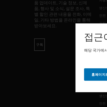
자동
품 업데이트, 기술 정보, 신제
생산
품, 행사 및 소식, 설문 조사, 특
별 할인 관련 내용을 전화, 이메
안전
일, 기타 방법을 온라인을 통해
감지
받아보세요.
접근
소프
구독
자동
해당 국가에서
생산
안전
홈페이지로
서비
자동
생산
안전