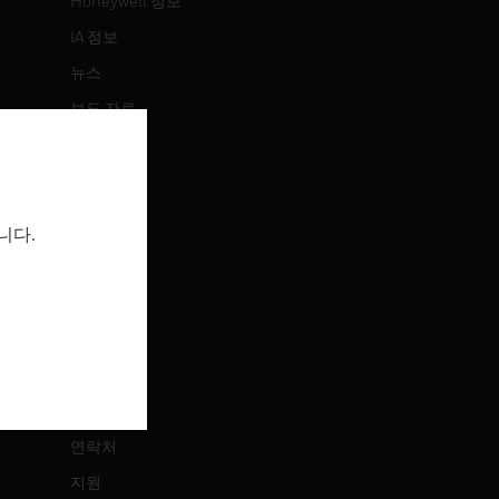
Honeywell 정보
IA 정보
뉴스
보도 자료
투자 정보
이벤트
니다.
채용 정보
채용 정보
직무 검색
연락처
연락처
지원