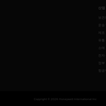
산업
보건
운송 
제조
유통
소매
전자
정부
항공
Copyright © 2026 Honeywell International Inc