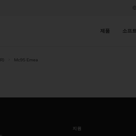
제품
소프
R)
Mc95 Emea
지원