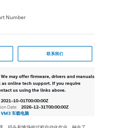
art Number
联系我们
. We may offer firmware, drivers and manuals
 as online tech support. If you require
ontact us using the links above.
2021-10-01T00:00:00Z
ion Date:
2026-12-31T00:00:00Z
M VM3 车载电脑
适合仓库、码头和堆场的过程自动化作业。融合了