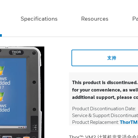
Specifications
Resources
P
支持
This product is discontinued
for your convenience, as well
additional support, please c
Product Discontinuation Date:
Service & Support Discontinuat
Product Replacement:
ThorT
Thor™: VM2 计算机非常